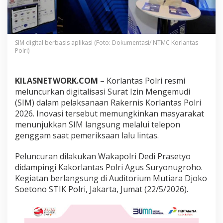
u
r
k
a
n
SIM digital berbasis aplikasi (Foto: Dokumentasi/ NTMC Korlantas
S
Polri)
I
M
D
KILASNETWORK.COM
– Korlantas Polri resmi
i
meluncurkan digitalisasi Surat Izin Mengemudi
g
(SIM) dalam pelaksanaan Rakernis Korlantas Polri
i
t
2026. Inovasi tersebut memungkinkan masyarakat
a
menunjukkan SIM langsung melalui telepon
l
genggam saat pemeriksaan lalu lintas.
,
K
Peluncuran dilakukan Wakapolri Dedi Prasetyo
i
n
didampingi Kakorlantas Polri Agus Suryonugroho.
i
Kegiatan berlangsung di Auditorium Mutiara Djoko
B
Soetono STIK Polri, Jakarta, Jumat (22/5/2026).
i
s
a
D