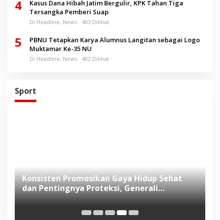
4
Kasus Dana Hibah Jatim Bergulir, KPK Tahan Tiga
Tersangka Pemberi Suap
Di Headline, News
403 Dilihat
5
PBNU Tetapkan Karya Alumnus Langitan sebagai Logo
Muktamar Ke-35 NU
Di Headline, News
402 Dilihat
Sport
Konsisten Promosikan Gaya Hidup Sehat
T
dan Pentingnya Proteksi, Generali
K
Indonesia Dukung Semarang 10K di
C
Penghujung Tahun 2023