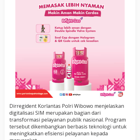
i
t
u
n
j
u
k
k
a
n
L
e
w
a
t
P
o
n
s
Dirregident Korlantas Polri Wibowo menjelaskan
e
digitalisasi SIM merupakan bagian dari
l
transformasi pelayanan publik nasional. Program
tersebut dikembangkan berbasis teknologi untuk
meningkatkan efisiensi pelayanan kepada