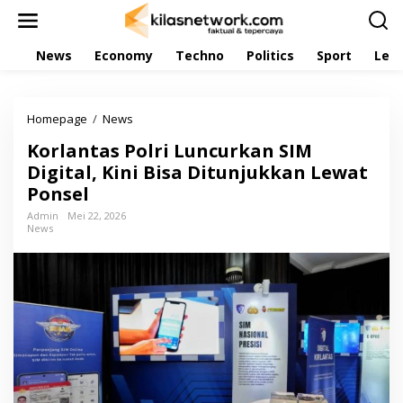
L
e
w
News
Economy
Techno
Politics
Sport
Leis
a
t
i
k
Homepage
/
News
K
e
o
k
Korlantas Polri Luncurkan SIM
r
o
l
Digital, Kini Bisa Ditunjukkan Lewat
n
a
t
Ponsel
n
e
t
Admin
Mei 22, 2026
n
News
a
s
P
o
l
r
i
L
u
n
c