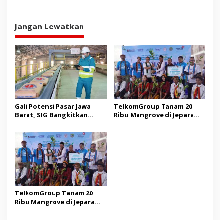
Jangan Lewatkan
Gali Potensi Pasar Jawa
TelkomGroup Tanam 20
Barat, SIG Bangkitkan
Ribu Mangrove di Jepara
Kembali Merek Legendaris
dan Manggarai Barat
Semen Kujang
TelkomGroup Tanam 20
Ribu Mangrove di Jepara
dan Manggarai Barat