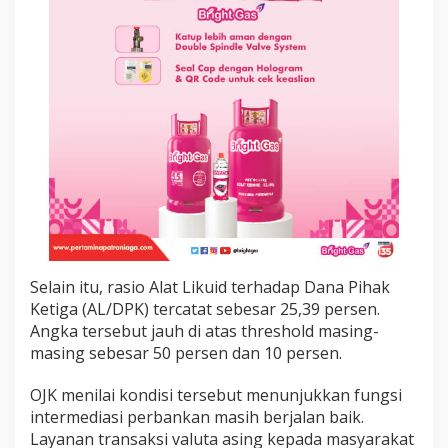
d
i
T
e
n
g
a
h
T
e
k
a
n
a
n
G
Selain itu, rasio Alat Likuid terhadap Dana Pihak
l
Ketiga (AL/DPK) tercatat sebesar 25,39 persen.
o
Angka tersebut jauh di atas threshold masing-
b
masing sebesar 50 persen dan 10 persen.
a
l
OJK menilai kondisi tersebut menunjukkan fungsi
intermediasi perbankan masih berjalan baik.
Layanan transaksi valuta asing kepada masyarakat