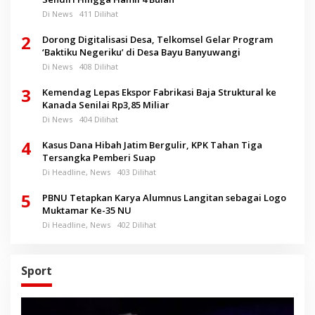
Di News
411 Dilihat
2
Dorong Digitalisasi Desa, Telkomsel Gelar Program
‘Baktiku Negeriku’ di Desa Bayu Banyuwangi
Di News
408 Dilihat
3
Kemendag Lepas Ekspor Fabrikasi Baja Struktural ke
Kanada Senilai Rp3,85 Miliar
Di News
404 Dilihat
4
Kasus Dana Hibah Jatim Bergulir, KPK Tahan Tiga
Tersangka Pemberi Suap
Di Headline, News
403 Dilihat
5
PBNU Tetapkan Karya Alumnus Langitan sebagai Logo
Muktamar Ke-35 NU
Di Headline, News
402 Dilihat
Sport