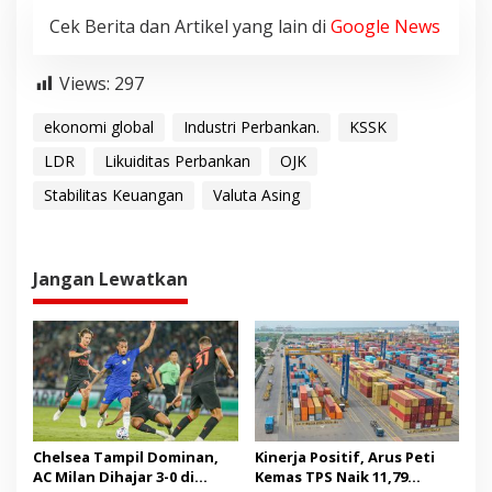
Cek Berita dan Artikel yang lain di
Google News
Views:
297
ekonomi global
Industri Perbankan.
KSSK
LDR
Likuiditas Perbankan
OJK
Stabilitas Keuangan
Valuta Asing
Jangan Lewatkan
Chelsea Tampil Dominan,
Kinerja Positif, Arus Peti
AC Milan Dihajar 3-0 di
Kemas TPS Naik 11,79