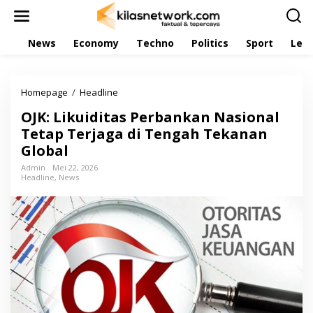
L
e
w
News
Economy
Techno
Politics
Sport
Leis
a
t
i
k
Homepage
/
Headline
O
e
J
k
OJK: Likuiditas Perbankan Nasional
K
o
:
Tetap Terjaga di Tengah Tekanan
n
L
t
Global
i
e
k
Admin
Mei 22, 2026
n
Headline
,
News
u
i
d
i
t
a
s
P
e
r
b