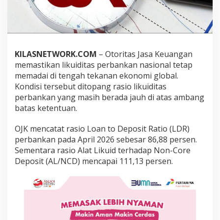
a
n
k
a
n
N
KILASNETWORK.COM
– Otoritas Jasa Keuangan
a
memastikan likuiditas perbankan nasional tetap
s
i
memadai di tengah tekanan ekonomi global.
o
Kondisi tersebut ditopang rasio likuiditas
n
perbankan yang masih berada jauh di atas ambang
a
batas ketentuan.
l
T
e
OJK mencatat rasio Loan to Deposit Ratio (LDR)
t
perbankan pada April 2026 sebesar 86,88 persen.
a
Sementara rasio Alat Likuid terhadap Non-Core
p
Deposit (AL/NCD) mencapai 111,13 persen.
T
e
r
j
a
g
a