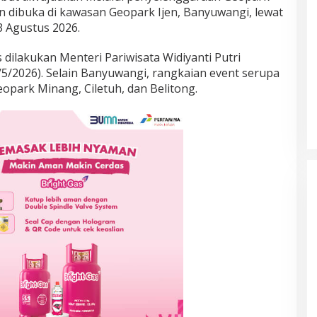
n dibuka di kawasan Geopark Ijen, Banyuwangi, lewat
3 Agustus 2026.
dilakukan Menteri Pariwisata Widiyanti Putri
/5/2026). Selain Banyuwangi, rangkaian event serupa
eopark Minang, Ciletuh, dan Belitong.
 Tiket Semifinal
Alwi Farhan Raih Debut Manis di
 Usai Taklukkan
Kejuaraan Dunia BWF 2025.