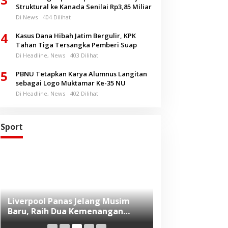
Struktural ke Kanada Senilai Rp3,85 Miliar
Di News
404 Dilihat
4
Kasus Dana Hibah Jatim Bergulir, KPK
Tahan Tiga Tersangka Pemberi Suap
Di Headline, News
403 Dilihat
5
PBNU Tetapkan Karya Alumnus Langitan
sebagai Logo Muktamar Ke-35 NU
Di Headline, News
402 Dilihat
Sport
Liverpool Panas Jelang Musim
Konsisten Prom
Baru, Raih Dua Kemenangan
Hidup Sehat da
Beruntun di Pramusim
Proteksi, Generali Indonesia