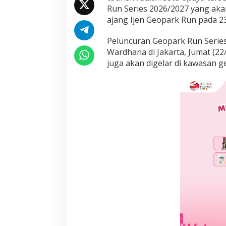
j
Run Series 2026/2027 yang aka
e
ajang Ijen Geopark Run pada 2
n
G
Peluncuran Geopark Run Series 
e
Wardhana di Jakarta, Jumat (22
o
p
juga akan digelar di kawasan g
a
r
k
R
u
n
2
0
2
6
Prancis Amankan
Piala Dunia 2026
Maroko