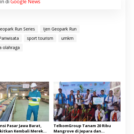
in di
Google News
eopark Run Series
Ijen Geopark Run
ariwisata
sport tourism
umkm
a olahraga
nsi Pasar Jawa Barat,
TelkomGroup Tanam 20 Ribu
kitkan Kembali Merek
Mangrove di Jepara dan