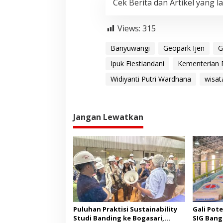
Cek Berita dan Artikel yang la
Views:
315
Banyuwangi
Geopark Ijen
G
Ipuk Fiestiandani
Kementerian P
Widiyanti Putri Wardhana
wisat
Jangan Lewatkan
Puluhan Praktisi Sustainability
Gali Pote
Studi Banding ke Bogasari,
SIG Bang