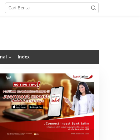
nal
Index