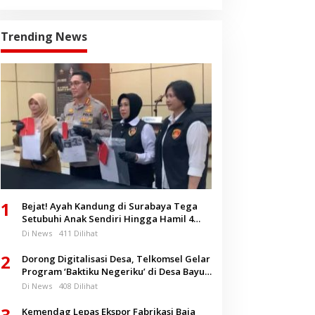
Trending News
1
Bejat! Ayah Kandung di Surabaya Tega
Setubuhi Anak Sendiri Hingga Hamil 4
Bulan
Di News
411 Dilihat
2
Dorong Digitalisasi Desa, Telkomsel Gelar
Program ‘Baktiku Negeriku’ di Desa Bayu
Banyuwangi
Di News
408 Dilihat
3
Kemendag Lepas Ekspor Fabrikasi Baja