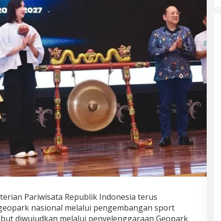
erian Pariwisata Republik Indonesia terus
geopark nasional melalui pengembangan sport
sebut diwujudkan melalui penyelenggaraan Geopark