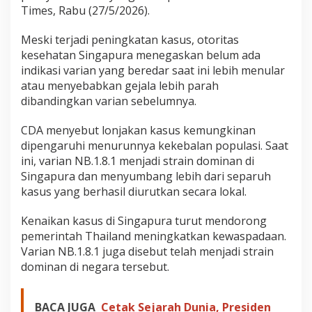
a
Times, Rabu (27/5/2026).
r
u
Meski terjadi peningkatan kasus, otoritas
kesehatan Singapura menegaskan belum ada
indikasi varian yang beredar saat ini lebih menular
atau menyebabkan gejala lebih parah
dibandingkan varian sebelumnya.
CDA menyebut lonjakan kasus kemungkinan
dipengaruhi menurunnya kekebalan populasi. Saat
ini, varian NB.1.8.1 menjadi strain dominan di
Singapura dan menyumbang lebih dari separuh
kasus yang berhasil diurutkan secara lokal.
Kenaikan kasus di Singapura turut mendorong
pemerintah Thailand meningkatkan kewaspadaan.
Varian NB.1.8.1 juga disebut telah menjadi strain
dominan di negara tersebut.
BACA JUGA
Cetak Sejarah Dunia, Presiden