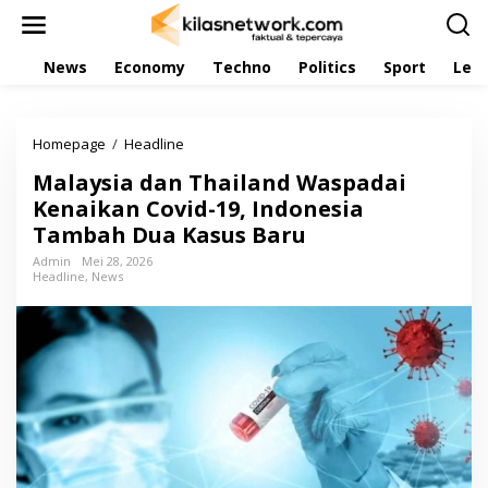
L
e
w
News
Economy
Techno
Politics
Sport
Leis
a
t
i
k
Homepage
/
Headline
M
e
a
k
Malaysia dan Thailand Waspadai
l
o
a
Kenaikan Covid-19, Indonesia
n
y
t
Tambah Dua Kasus Baru
s
e
i
Admin
Mei 28, 2026
n
Headline
,
News
a
d
a
n
T
h
a
i
l
a
n