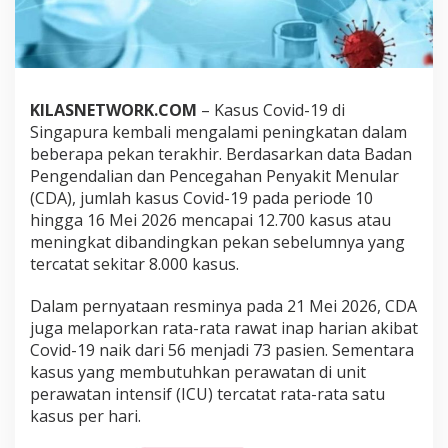
d
W
a
s
p
a
KILASNETWORK.COM
– Kasus Covid-19 di
d
Singapura kembali mengalami peningkatan dalam
a
i
beberapa pekan terakhir. Berdasarkan data Badan
K
Pengendalian dan Pencegahan Penyakit Menular
e
(CDA), jumlah kasus Covid-19 pada periode 10
n
hingga 16 Mei 2026 mencapai 12.700 kasus atau
a
meningkat dibandingkan pekan sebelumnya yang
i
k
tercatat sekitar 8.000 kasus.
a
n
Dalam pernyataan resminya pada 21 Mei 2026, CDA
C
juga melaporkan rata-rata rawat inap harian akibat
o
Covid-19 naik dari 56 menjadi 73 pasien. Sementara
v
i
kasus yang membutuhkan perawatan di unit
d
perawatan intensif (ICU) tercatat rata-rata satu
-
kasus per hari.
1
9