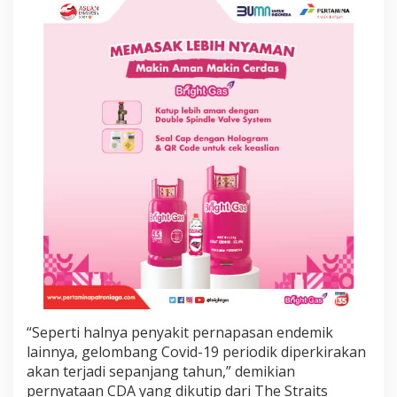
,
I
n
d
o
n
e
s
i
a
T
a
m
b
a
h
D
u
a
K
a
“Seperti halnya penyakit pernapasan endemik
s
lainnya, gelombang Covid-19 periodik diperkirakan
u
akan terjadi sepanjang tahun,” demikian
s
pernyataan CDA yang dikutip dari The Straits
B