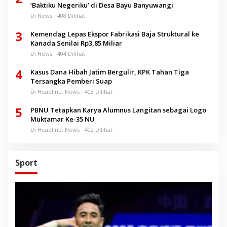
‘Baktiku Negeriku’ di Desa Bayu Banyuwangi
Di News
408 Dilihat
3
Kemendag Lepas Ekspor Fabrikasi Baja Struktural ke
Kanada Senilai Rp3,85 Miliar
Di News
404 Dilihat
4
Kasus Dana Hibah Jatim Bergulir, KPK Tahan Tiga
Tersangka Pemberi Suap
Di Headline, News
403 Dilihat
5
PBNU Tetapkan Karya Alumnus Langitan sebagai Logo
Muktamar Ke-35 NU
Di Headline, News
402 Dilihat
Sport