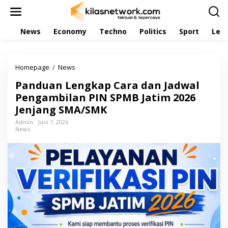
L
e
w
News
Economy
Techno
Politics
Sport
Leis
a
t
i
k
Homepage
/
News
P
e
a
k
Panduan Lengkap Cara dan Jadwal
n
o
d
Pengambilan PIN SPMB Jatim 2026
n
u
t
Jenjang SMA/SMK
a
e
n
Admin
Juni 7, 2026
n
News
L
e
n
g
k
a
p
C
a
r
a