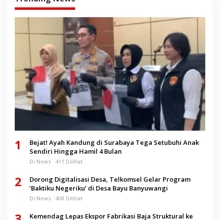
1
Bejat! Ayah Kandung di Surabaya Tega Setubuhi Anak
Sendiri Hingga Hamil 4 Bulan
Di News
411 Dilihat
2
Dorong Digitalisasi Desa, Telkomsel Gelar Program
‘Baktiku Negeriku’ di Desa Bayu Banyuwangi
Di News
408 Dilihat
3
Kemendag Lepas Ekspor Fabrikasi Baja Struktural ke