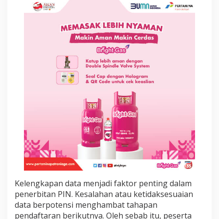
M
B
J
a
t
i
m
2
0
2
6
J
e
n
j
a
n
g
S
M
A
Kelengkapan data menjadi faktor penting dalam
/
penerbitan PIN. Kesalahan atau ketidaksesuaian
S
data berpotensi menghambat tahapan
M
pendaftaran berikutnya. Oleh sebab itu, peserta
K