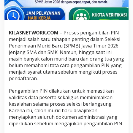
d
a
n
J
a
d
KILASNETWORK.COM
– Proses pengambilan PIN
w
menjadi salah satu tahapan penting dalam Seleksi
a
l
Penerimaan Murid Baru (SPMB) Jawa Timur 2026
P
jenjang SMA dan SMK. Namun, hingga saat ini
e
masih banyak calon murid baru dan orang tua yang
n
belum memahami tata cara pengambilan PIN yang
g
menjadi syarat utama sebelum mengikuti proses
a
m
pendaftaran.
b
i
Pengambilan PIN dilakukan untuk memastikan
l
validitas data peserta sekaligus meminimalkan
a
kesalahan selama proses seleksi berlangsung.
n
P
Karena itu, calon murid baru diwajibkan
I
menyiapkan seluruh dokumen administrasi yang
N
diperlukan sebelum mengajukan pengambilan PIN.
S
P