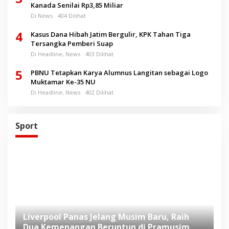
Kanada Senilai Rp3,85 Miliar
Di News
404 Dilihat
4
Kasus Dana Hibah Jatim Bergulir, KPK Tahan Tiga
Tersangka Pemberi Suap
Di Headline, News
403 Dilihat
5
PBNU Tetapkan Karya Alumnus Langitan sebagai Logo
Muktamar Ke-35 NU
Di Headline, News
402 Dilihat
Sport
n
Liverpool Panas Jelang Musim Baru, Raih
K
Dua Kemenangan Beruntun di Pramusim
da