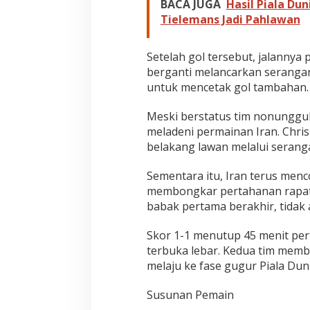
BACA JUGA
Hasil Piala Dun
Tielemans Jadi Pahlawan
Setelah gol tersebut, jalannya
berganti melancarkan serangan
untuk mencetak gol tambahan.
Meski berstatus tim nonunggula
meladeni permainan Iran. Chris
belakang lawan melalui seranga
Sementara itu, Iran terus menc
membongkar pertahanan rapat
babak pertama berakhir, tidak 
Skor 1-1 menutup 45 menit pe
terbuka lebar. Kedua tim me
melaju ke fase gugur Piala Dun
Susunan Pemain