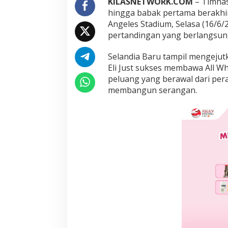
KILASNETWORK.COM
– Timnas
a
hingga babak pertama berakhir
m
Angeles Stadium, Selasa (16/6/
a
pertandingan yang berlangsung
,
R
e
Selandia Baru tampil mengejut
z
Eli Just sukses membawa All W
a
peluang yang berawal dari per
e
membangun serangan.
i
a
n
B
a
l
a
s
G
o
l
C
e
Prancis Amankan
p
Piala Dunia 2026
a
Maroko
t