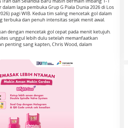
 Iran dan Selandia Baru masih bermain imbang 1-1
 dalam laga pembuka Grup G Piala Dunia 2026 di Los
2026) pagi WIB. Kedua tim saling mencetak gol dalam
 terbuka dan penuh intensitas sejak menit awal.
kan dengan mencetak gol cepat pada menit ketujuh.
hites unggul lebih dulu setelah memanfaatkan
an penting sang kapten, Chris Wood, dalam
 Tiket Semifinal
Alwi Farhan Raih Debut Manis di
 Usai Taklukkan
Kejuaraan Dunia BWF 2025.