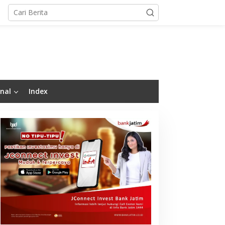
nal
Index