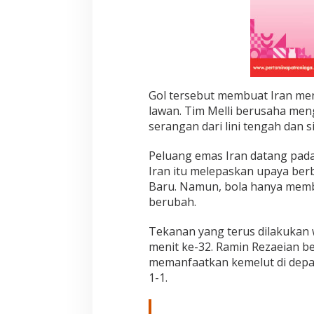
E
l
i
J
u
s
t
Gol tersebut membuat Iran men
lawan. Tim Melli berusaha men
serangan dari lini tengah dan si
Peluang emas Iran datang pada 
Iran itu melepaskan upaya be
Baru. Namun, bola hanya memb
berubah.
Tekanan yang terus dilakukan 
menit ke-32. Ramin Rezaeian b
memanfaatkan kemelut di depa
1-1.