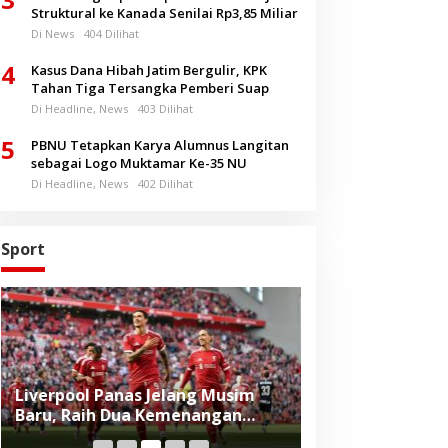
Struktural ke Kanada Senilai Rp3,85 Miliar
Di News
404 Dilihat
4
Kasus Dana Hibah Jatim Bergulir, KPK
Tahan Tiga Tersangka Pemberi Suap
Di Headline, News
403 Dilihat
5
PBNU Tetapkan Karya Alumnus Langitan
sebagai Logo Muktamar Ke-35 NU
Di Headline, News
402 Dilihat
Sport
Liverpool Panas Jelang Musim
Konsisten Prom
Baru, Raih Dua Kemenangan
Hidup Sehat da
Beruntun di Pramusim
Proteksi, Generali Indonesia