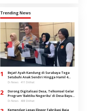
Trending News
1
Bejat! Ayah Kandung di Surabaya Tega
Setubuhi Anak Sendiri Hingga Hamil 4
Bulan
Di News
411 Dilihat
2
Dorong Digitalisasi Desa, Telkomsel Gelar
Program ‘Baktiku Negeriku’ di Desa Bayu
Banyuwangi
Di News
408 Dilihat
3
Kemendag Lepas Ekspor Fabrikasi Baja