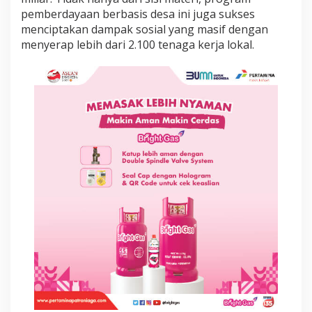
s
pemberdayaan berbasis desa ini juga sukses
i
menciptakan dampak sosial yang masif dengan
R
menyerap lebih dari 2.100 tenaga kerja lokal.
p
6
,
9
M
i
l
i
a
r
d
a
n
S
e
r
a
p
2
.
1
0