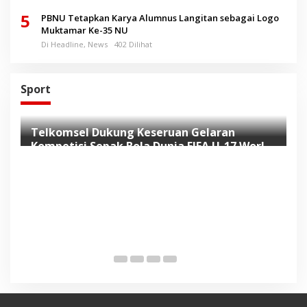
5
PBNU Tetapkan Karya Alumnus Langitan sebagai Logo
Muktamar Ke-35 NU
Di Headline, News
402 Dilihat
Sport
Telkomsel Dukung Keseruan Gelaran
Kompetisi Sepak Bola Dunia FIFA U-17 World
Cup Indonesia 2023