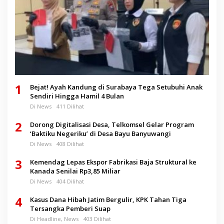
1
Bejat! Ayah Kandung di Surabaya Tega Setubuhi Anak
Sendiri Hingga Hamil 4 Bulan
Di News
411 Dilihat
2
Dorong Digitalisasi Desa, Telkomsel Gelar Program
‘Baktiku Negeriku’ di Desa Bayu Banyuwangi
Di News
408 Dilihat
3
Kemendag Lepas Ekspor Fabrikasi Baja Struktural ke
Kanada Senilai Rp3,85 Miliar
Di News
404 Dilihat
4
Kasus Dana Hibah Jatim Bergulir, KPK Tahan Tiga
Tersangka Pemberi Suap
Di Headline, News
403 Dilihat