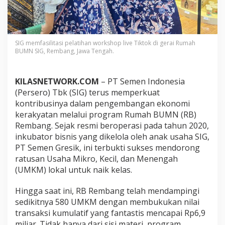
g
B
i
n
a
SIG memfasilitasi pelatihan workshop live Tiktok di gerai Rumah
5
BUMN SIG, Rembang, Jawa Tengah.
8
0
U
KILASNETWORK.COM
– PT Semen Indonesia
M
(Persero) Tbk (SIG) terus memperkuat
K
kontribusinya dalam pengembangan ekonomi
M
,
kerakyatan melalui program Rumah BUMN (RB)
C
Rembang. Sejak resmi beroperasi pada tahun 2020,
a
inkubator bisnis yang dikelola oleh anak usaha SIG,
t
PT Semen Gresik, ini terbukti sukses mendorong
a
t
ratusan Usaha Mikro, Kecil, dan Menengah
T
(UMKM) lokal untuk naik kelas.
r
a
Hingga saat ini, RB Rembang telah mendampingi
n
sedikitnya 580 UMKM dengan membukukan nilai
s
a
transaksi kumulatif yang fantastis mencapai Rp6,9
k
miliar. Tidak hanya dari sisi materi, program