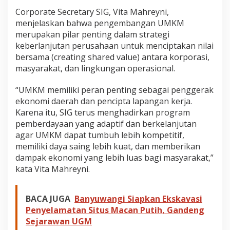
0
Corporate Secretary SIG, Vita Mahreyni,
T
menjelaskan bahwa pengembangan UMKM
e
merupakan pilar penting dalam strategi
n
a
keberlanjutan perusahaan untuk menciptakan nilai
g
bersama (creating shared value) antara korporasi,
a
masyarakat, dan lingkungan operasional.
K
e
“UMKM memiliki peran penting sebagai penggerak
r
j
ekonomi daerah dan pencipta lapangan kerja.
a
Karena itu, SIG terus menghadirkan program
pemberdayaan yang adaptif dan berkelanjutan
agar UMKM dapat tumbuh lebih kompetitif,
memiliki daya saing lebih kuat, dan memberikan
dampak ekonomi yang lebih luas bagi masyarakat,”
kata Vita Mahreyni.
BACA JUGA
Banyuwangi Siapkan Ekskavasi
Penyelamatan Situs Macan Putih, Gandeng
Sejarawan UGM