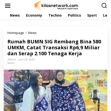
L
e
w
News
Economy
Techno
Politics
Sport
Leis
a
t
i
k
Homepage
/
News
R
e
u
k
Rumah BUMN SIG Rembang Bina 580
m
o
a
UMKM, Catat Transaksi Rp6,9 Miliar
n
h
t
dan Serap 2.100 Tenaga Kerja
B
e
U
Admin
Juni 26, 2026
n
News
M
N
S
I
G
R
e
m
b
a
n