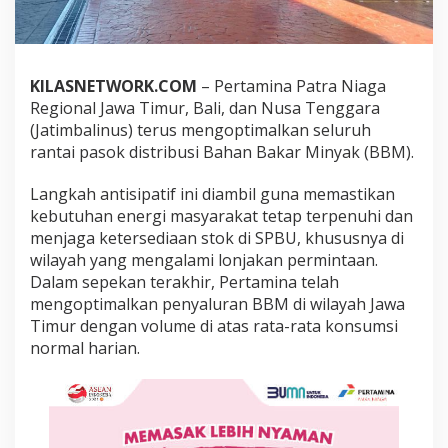
a
B
e
r
o
KILASNETWORK.COM
– Pertamina Patra Niaga
p
Regional Jawa Timur, Bali, dan Nusa Tenggara
e
(Jatimbalinus) terus mengoptimalkan seluruh
r
rantai pasok distribusi Bahan Bakar Minyak (BBM).
a
s
i
Langkah antisipatif ini diambil guna memastikan
P
kebutuhan energi masyarakat tetap terpenuhi dan
e
menjaga ketersediaan stok di SPBU, khususnya di
n
wilayah yang mengalami lonjakan permintaan.
u
h
​Dalam sepekan terakhir, Pertamina telah
2
mengoptimalkan penyaluran BBM di wilayah Jawa
4
Timur dengan volume di atas rata-rata konsumsi
J
normal harian.
a
m