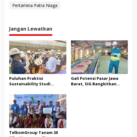
Pertamina Patra Niaga
Jangan Lewatkan
Puluhan Praktisi
Gali Potensi Pasar Jawa
Sustainability Studi
Barat, SIG Bangkitkan
Banding ke Bogasari,
Kembali Merek Legendaris
Pelajari Praktik Industri
Semen Kujang
Hijau
TelkomGroup Tanam 20