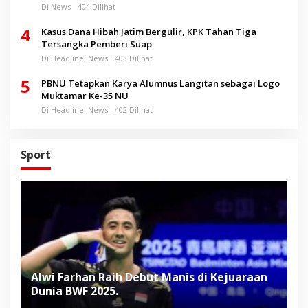
Di News
404 Dilihat
4
Kasus Dana Hibah Jatim Bergulir, KPK Tahan Tiga
Tersangka Pemberi Suap
Di Headline, News
403 Dilihat
5
PBNU Tetapkan Karya Alumnus Langitan sebagai Logo
Muktamar Ke-35 NU
Di Headline, News
402 Dilihat
Sport
Alwi Farhan Raih Debut Manis di Kejuaraan
L
Dunia BWF 2025.
D