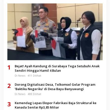
1
Bejat! Ayah Kandung di Surabaya Tega Setubuhi Anak
Sendiri Hingga Hamil 4 Bulan
Di News
411 Dilihat
2
Dorong Digitalisasi Desa, Telkomsel Gelar Program
‘Baktiku Negeriku’ di Desa Bayu Banyuwangi
Di News
408 Dilihat
3
Kemendag Lepas Ekspor Fabrikasi Baja Struktural ke
Kanada Senilai Rp3,85 Miliar