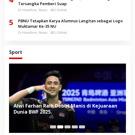
Tersangka Pemberi Suap
Di Headline, News
403 Dilihat
5
PBNU Tetapkan Karya Alumnus Langitan sebagai Logo
Muktamar Ke-35 NU
Di Headline, News
402 Dilihat
Sport
Alwi Farhan Raih Debut Manis di Kejuaraan
L
Dunia BWF 2025.
D