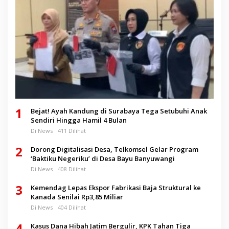
1
Bejat! Ayah Kandung di Surabaya Tega Setubuhi Anak
Sendiri Hingga Hamil 4 Bulan
Di News
411 Dilihat
2
Dorong Digitalisasi Desa, Telkomsel Gelar Program
‘Baktiku Negeriku’ di Desa Bayu Banyuwangi
Di News
408 Dilihat
3
Kemendag Lepas Ekspor Fabrikasi Baja Struktural ke
Kanada Senilai Rp3,85 Miliar
Di News
404 Dilihat
4
Kasus Dana Hibah Jatim Bergulir, KPK Tahan Tiga