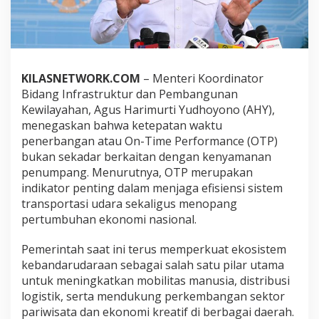
a
w
a
t
D
i
KILASNETWORK.COM
– Menteri Koordinator
s
Bidang Infrastruktur dan Pembangunan
o
r
Kewilayahan, Agus Harimurti Yudhoyono (AHY),
o
menegaskan bahwa ketepatan waktu
t
penerbangan atau On-Time Performance (OTP)
M
bukan sekadar berkaitan dengan kenyamanan
e
penumpang. Menurutnya, OTP merupakan
n
k
indikator penting dalam menjaga efisiensi sistem
o
transportasi udara sekaligus menopang
A
pertumbuhan ekonomi nasional.
H
Y
Pemerintah saat ini terus memperkuat ekosistem
,
D
kebandarudaraan sebagai salah satu pilar utama
a
untuk meningkatkan mobilitas manusia, distribusi
y
logistik, serta mendukung perkembangan sektor
a
pariwisata dan ekonomi kreatif di berbagai daerah.
S