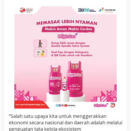
a
i
n
g
T
r
a
n
s
p
o
r
t
a
s
i
U
d
a
r
a
J
“Salah satu upaya kita untuk menggerakkan
a
ekonomi secara nasional dan daerah adalah melalui
d
penguatan tata kelola ekosistem
i