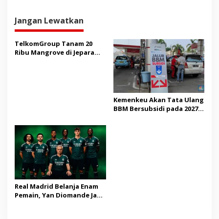
Jangan Lewatkan
TelkomGroup Tanam 20
Ribu Mangrove di Jepara
dan Manggarai Barat
Kemenkeu Akan Tata Ulang
BBM Bersubsidi pada 2027,
Pemilik Mobil Mewah Jadi
Sorotan
Real Madrid Belanja Enam
Pemain, Yan Diomande Jadi
Rekrutan Termahal