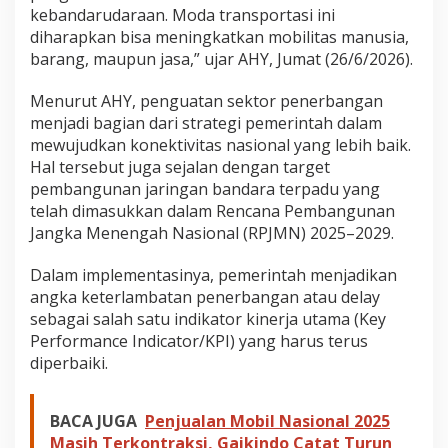
S
kebandarudaraan. Moda transportasi ini
o
diharapkan bisa meningkatkan mobilitas manusia,
r
barang, maupun jasa,” ujar AHY, Jumat (26/6/2026).
o
t
Menurut AHY, penguatan sektor penerbangan
a
n
menjadi bagian dari strategi pemerintah dalam
mewujudkan konektivitas nasional yang lebih baik.
Hal tersebut juga sejalan dengan target
pembangunan jaringan bandara terpadu yang
telah dimasukkan dalam Rencana Pembangunan
Jangka Menengah Nasional (RPJMN) 2025–2029.
Dalam implementasinya, pemerintah menjadikan
angka keterlambatan penerbangan atau delay
sebagai salah satu indikator kinerja utama (Key
Performance Indicator/KPI) yang harus terus
diperbaiki.
BACA JUGA
Penjualan Mobil Nasional 2025
Masih Terkontraksi, Gaikindo Catat Turun