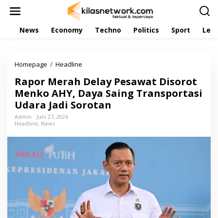
L
e
w
News
Economy
Techno
Politics
Sport
Leis
a
t
i
k
Homepage
/
Headline
R
e
a
k
Rapor Merah Delay Pesawat Disorot
p
o
o
Menko AHY, Daya Saing Transportasi
n
r
t
Udara Jadi Sorotan
M
e
e
Admin
Juni 27, 2026
n
Headline
,
News
r
a
h
D
e
l
a
y
P
e
s