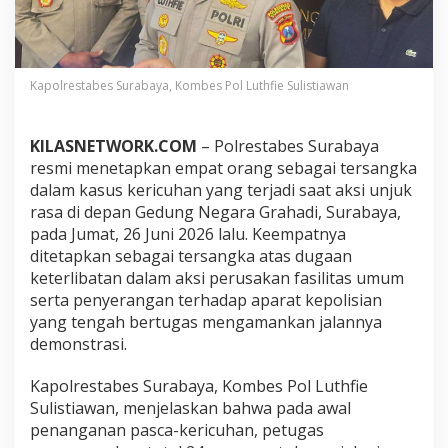
,
P
o
l
r
Kapolrestabes Surabaya, Kombes Pol Luthfie Sulistiawan
e
s
t
KILASNETWORK.COM
– Polrestabes Surabaya
a
resmi menetapkan empat orang sebagai tersangka
b
e
dalam kasus kericuhan yang terjadi saat aksi unjuk
s
rasa di depan Gedung Negara Grahadi, Surabaya,
S
pada Jumat, 26 Juni 2026 lalu. Keempatnya
u
ditetapkan sebagai tersangka atas dugaan
r
keterlibatan dalam aksi perusakan fasilitas umum
a
b
serta penyerangan terhadap aparat kepolisian
a
yang tengah bertugas mengamankan jalannya
y
demonstrasi.
a
T
Kapolrestabes Surabaya, Kombes Pol Luthfie
e
t
Sulistiawan, menjelaskan bahwa pada awal
a
penanganan pasca-kericuhan, petugas
p