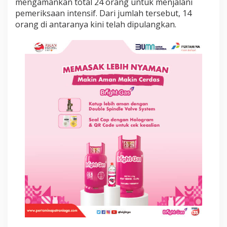
mengamankan total 24 orang untuk menjalani
k
pemeriksaan intensif. Dari jumlah tersebut, 14
a
n
orang di antaranya kini telah dipulangkan.
4
T
e
r
s
a
n
g
k
a
P
e
r
u
s
a
k
a
n
d
a
n