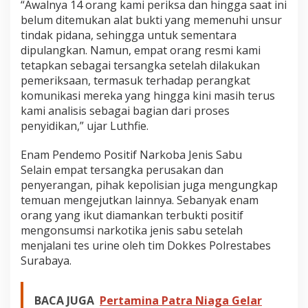
“Awalnya 14 orang kami periksa dan hingga saat ini
6
belum ditemukan alat bukti yang memenuhi unsur
P
o
tindak pidana, sehingga untuk sementara
s
dipulangkan. Namun, empat orang resmi kami
i
tetapkan sebagai tersangka setelah dilakukan
t
pemeriksaan, termasuk terhadap perangkat
i
komunikasi mereka yang hingga kini masih terus
f
S
kami analisis sebagai bagian dari proses
a
penyidikan,” ujar Luthfie.
b
u
Enam Pendemo Positif Narkoba Jenis Sabu
Selain empat tersangka perusakan dan
penyerangan, pihak kepolisian juga mengungkap
temuan mengejutkan lainnya. Sebanyak enam
orang yang ikut diamankan terbukti positif
mengonsumsi narkotika jenis sabu setelah
menjalani tes urine oleh tim Dokkes Polrestabes
Surabaya.
BACA JUGA
Pertamina Patra Niaga Gelar