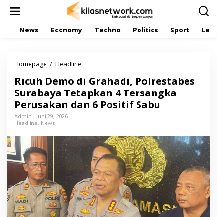
L
e
w
News
Economy
Techno
Politics
Sport
Leis
a
t
i
k
Homepage
/
Headline
R
e
i
k
Ricuh Demo di Grahadi, Polrestabes
c
o
u
Surabaya Tetapkan 4 Tersangka
n
h
t
Perusakan dan 6 Positif Sabu
D
e
e
Admin
Juni 29, 2026
n
Headline
,
News
m
o
d
i
G
r
a
h
a
d
i