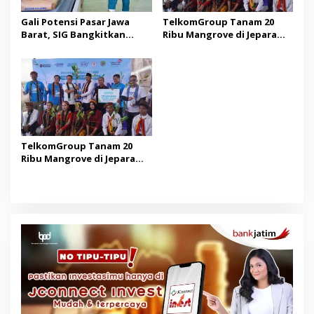
Gali Potensi Pasar Jawa
TelkomGroup Tanam 20
Barat, SIG Bangkitkan
Ribu Mangrove di Jepara
Kembali Merek Legendaris
dan Manggarai Barat
Semen Kujang
TelkomGroup Tanam 20
Ribu Mangrove di Jepara
dan Manggarai Barat