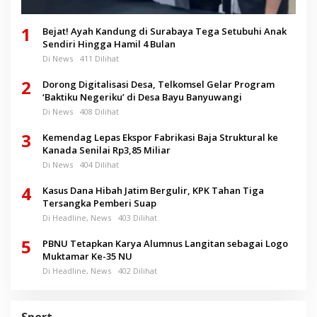
1
Bejat! Ayah Kandung di Surabaya Tega Setubuhi Anak
Sendiri Hingga Hamil 4 Bulan
Di News
411 Dilihat
2
Dorong Digitalisasi Desa, Telkomsel Gelar Program
‘Baktiku Negeriku’ di Desa Bayu Banyuwangi
Di News
408 Dilihat
3
Kemendag Lepas Ekspor Fabrikasi Baja Struktural ke
Kanada Senilai Rp3,85 Miliar
Di News
404 Dilihat
4
Kasus Dana Hibah Jatim Bergulir, KPK Tahan Tiga
Tersangka Pemberi Suap
Di Headline, News
403 Dilihat
5
PBNU Tetapkan Karya Alumnus Langitan sebagai Logo
Muktamar Ke-35 NU
Di Headline, News
402 Dilihat
Sport