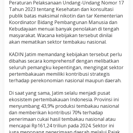
Peraturan Pelaksanaan Undang-Undang Nomor 17
u
Tahun 2023 tentang Kesehatan dan konsultasi
b
u
publik batas maksimal nikotin dan tar Kementerian
r
Koordinator Bidang Pembangunan Manusia dan
k
Kebudayaan menuai banyak penolakan di tengah
a
masyarakat. Wacana kebijakan tersebut dinilai
n
akan mematikan sektor tembakau nasional.
R
o
k
KADIN Jatim memandang kebijakan tersebut perlu
o
dibahas secara komprehensif dengan melibatkan
k
seluruh pemangku kepentingan, mengingat sektor
I
pertembakauan memiliki kontribusi strategis
l
e
terhadap perekonomian nasional maupun daerah.
g
a
Di saat yang sama, Jatim selalu menjadi pusat
l
ekosistem pertembakauan Indonesia. Provinsi ini
menyumbang 43,9% produksi tembakau nasional
dan memberikan kontribusi 70% terhadap
penerimaan cukai hasil tembakau nasional atau
mencapai Rp161,24 triliun pada 2024. Sektor ini
juga menopang penerimaan daerah melalui Pajak