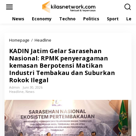
L
e
w
News
Economy
Techno
Politics
Sport
Leis
a
t
i
k
Homepage
/
Headline
K
e
A
k
KADIN Jatim Gelar Sarasehan
D
o
I
Nasional: RPMK penyeragaman
n
N
t
kemasan Berpotensi Matikan
J
e
Industri Tembakau dan Suburkan
a
n
t
Rokok Ilegal
i
Admin
Juni 30, 2026
m
Headline
,
News
G
e
l
a
r
S
a
r