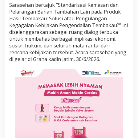
a
Sarasehan bertajuk “Standarisasi Kemasan dan
g
Pelarangan Bahan Tambahan Lain pada Produk
a
Hasil Tembakau: Solusi atau Pengulangan
m
Kegagalan Kebijakan Pengendalian Tembakau?” ini
a
n
diselenggarakan sebagai ruang dialog terbuka
k
untuk membahas berbagai implikasi ekonomi,
e
sosial, hukum, dan seluruh mata rantai dari
m
rencana kebijakan tersebut. Acara sarasehan yang
a
s
di gelar di Graha kadin jatim, 30/6/2026.
a
n
B
e
r
p
o
t
e
n
s
i
M
a