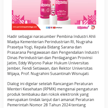
t
i
k
a
n
I
n
d
Hadir sebagai narasumber Pembina Industri Ahli
u
Madya Kementerian Perindustrian RI, Nugraha
s
t
Prasetya Yogi, Kepala Bidang Sarana dan
r
Prasarana Pengawasan dan Pengendalian Industri
i
Dinas Perindustrian dan Perdagangan Provinsi
T
Jatim, Eddy Wiyono Pakar Hukum Universitas
e
Jember, Fendi Setiawan, dan Rektor Universitas
m
b
Wijaya, Prof. Nugrahini Susantinah Wisnujati.
a
k
Dialog ini digelar setelah Rancangan Peraturan
a
Menteri Kesehatan (RPMK) mengenai pengaturan
u
produk tembakau dan rokok elektronik yang
d
a
merupakan tindak lanjut dari amanat Peraturan
n
Pemerintah Nomor 28 Tahun 2024 tentang
S