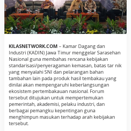
a
s
e
h
a
n
N
a
s
KILASNETWORK.COM
– Kamar Dagang dan
i
Industri (KADIN) Jawa Timur menggelar Sarasehan
o
Nasional guna membahas rencana kebijakan
n
standarisasi/penyeragaman kemasan, batas tar nik
a
l
yang menyalahi SNI dan pelarangan bahan
:
tambahan lain pada produk hasil tembakau yang
R
dinilai akan mempengaruhi keberlangsungan
P
ekosistem pertembakauan nasional. Forum
M
K
tersebut ditujukan untuk mempertemukan
p
pemerintah, akademisi, pelaku industri, dan
e
berbagai pemangku kepentingan guna
n
menghimpun masukan terhadap arah kebijakan
y
tersebut.
e
r