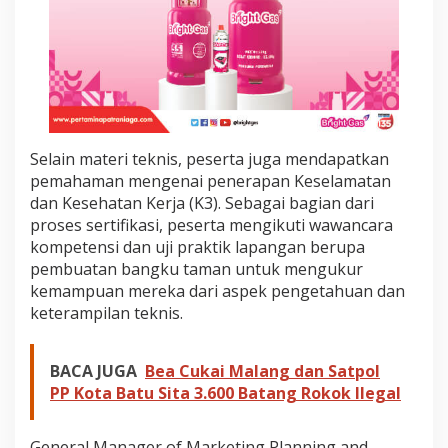
k
a
d
e
m
i
J
a
g
Selain materi teknis, peserta juga mendapatkan
o
pemahaman mengenai penerapan Keselamatan
B
dan Kesehatan Kerja (K3). Sebagai bagian dari
a
proses sertifikasi, peserta mengikuti wawancara
n
kompetensi dan uji praktik lapangan berupa
g
u
pembuatan bangku taman untuk mengukur
n
kemampuan mereka dari aspek pengetahuan dan
a
keterampilan teknis.
n
BACA JUGA
Bea Cukai Malang dan Satpol
PP Kota Batu Sita 3.600 Batang Rokok Ilegal
General Manager of Marketing Planning and