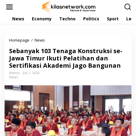
L
e
w
News
Economy
Techno
Politics
Sport
Leis
a
t
i
k
Homepage
/
News
S
e
e
k
Sebanyak 103 Tenaga Konstruksi se-
b
o
a
Jawa Timur Ikuti Pelatihan dan
n
n
t
Sertifikasi Akademi Jago Bangunan
y
e
a
Admin
Juli 1, 2026
n
News
k
1
0
3
T
e
n
a
g
a
K