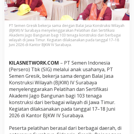
o
n
s
t
r
PT Semen Gresik bekerja sama dengan Balai Jasa Konstruksi Wilayah
u
(BJKW) IV Surabaya menyelenggarakan Pelatihan dan Sertifikasi
k
Akademi Jago Bangunan bagi 103 tenaga konstruksi dari berbagai
s
wilayah di Jawa Timur. Kegiatan dilaksanakan pada tanggal 17–18
Juni 2026 di Kantor BJKW IV Surabaya.
i
s
e
-
KILASNETWORK.COM
– PT Semen Indonesia
J
(Persero) Tbk (SIG) melalui anak usahanya, PT
a
Semen Gresik, bekerja sama dengan Balai Jasa
w
Konstruksi Wilayah (BJKW) IV Surabaya
a
T
menyelenggarakan Pelatihan dan Sertifikasi
i
Akademi Jago Bangunan bagi 103 tenaga
m
konstruksi dari berbagai wilayah di Jawa Timur.
u
Kegiatan dilaksanakan pada tanggal 17–18 Juni
r
2026 di Kantor BJKW IV Surabaya.
I
k
u
Peserta pelatihan berasal dari berbagai daerah, di
t