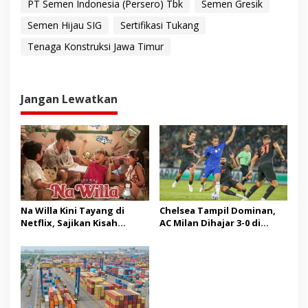
PT Semen Indonesia (Persero) Tbk
Semen Gresik
Semen Hijau SIG
Sertifikasi Tukang
Tenaga Konstruksi Jawa Timur
Jangan Lewatkan
Na Willa Kini Tayang di
Chelsea Tampil Dominan,
Netflix, Sajikan Kisah
AC Milan Dihajar 3-0 di
Hangat Masa Kanak-kanak
Indonesia Super Cup 2026