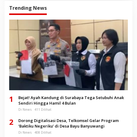
Trending News
1
Bejat! Ayah Kandung di Surabaya Tega Setubuhi Anak
Sendiri Hingga Hamil 4 Bulan
Di News
411 Dilihat
2
Dorong Digitalisasi Desa, Telkomsel Gelar Program
‘Baktiku Negeriku’ di Desa Bayu Banyuwangi
Di News
408 Dilihat