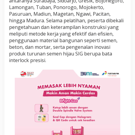
antaranya Surabaya, Sidoarjo, Gresik, Bojonegoro,
i
Lamongan, Tuban, Ponorogo, Mojokerto,
P
Pasuruan, Madiun, Magetan, Ngawi, Pacitan,
e
l
hingga Madura. Selama pelatihan, peserta dibekali
a
pengetahuan dan keterampilan konstruksi yang
t
meliputi metode kerja yang efektif dan efisien,
i
penggunaan material bangunan seperti semen,
h
a
beton, dan mortar, serta pengenalan inovasi
n
produk turunan semen hijau SIG berupa bata
d
interlock presisi.
a
n
S
e
r
t
i
f
i
k
a
s
i
A