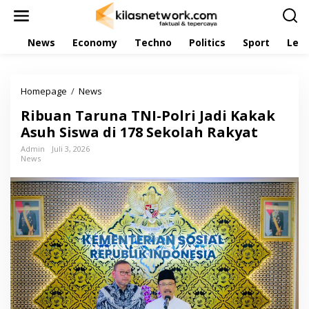
L
e
w
News
Economy
Techno
Politics
Sport
Leis
a
t
i
k
Homepage
/
News
R
e
i
k
Ribuan Taruna TNI-Polri Jadi Kakak
b
o
u
Asuh Siswa di 178 Sekolah Rakyat
n
a
t
Admin
Juli 3, 2026
n
e
News
T
n
a
r
u
n
a
T
N
I
-
P
o