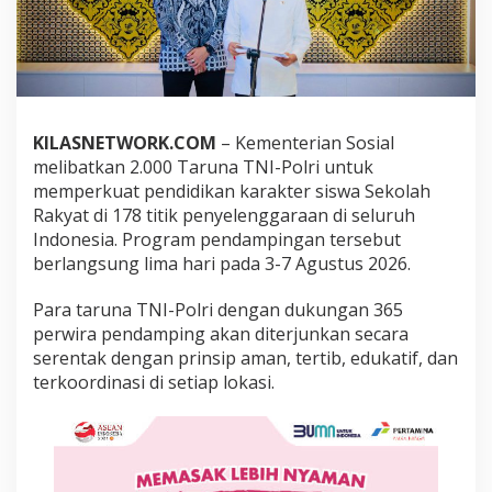
l
r
i
J
a
d
i
KILASNETWORK.COM
– Kementerian Sosial
K
melibatkan 2.000 Taruna TNI-Polri untuk
a
k
memperkuat pendidikan karakter siswa Sekolah
a
Rakyat di 178 titik penyelenggaraan di seluruh
k
Indonesia. Program pendampingan tersebut
A
berlangsung lima hari pada 3-7 Agustus 2026.
s
u
h
Para taruna TNI-Polri dengan dukungan 365
S
perwira pendamping akan diterjunkan secara
i
serentak dengan prinsip aman, tertib, edukatif, dan
s
terkoordinasi di setiap lokasi.
w
a
d
i
1
7