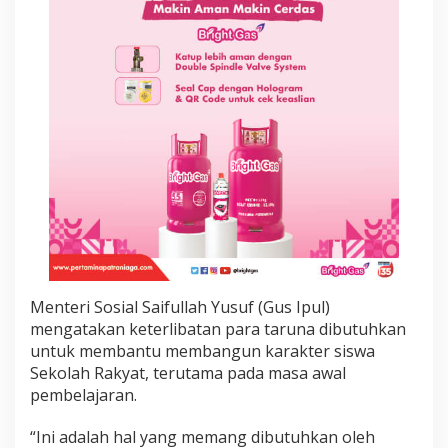
8
S
e
k
o
l
a
h
R
a
k
y
a
t
Menteri Sosial Saifullah Yusuf (Gus Ipul)
mengatakan keterlibatan para taruna dibutuhkan
untuk membantu membangun karakter siswa
Sekolah Rakyat, terutama pada masa awal
pembelajaran.
“Ini adalah hal yang memang dibutuhkan oleh