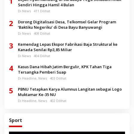
1
Sendiri Hingga Hamil 4 Bulan
Di News
411 Dilihat
2
Dorong Digitalisasi Desa, Telkomsel Gelar Program
‘Baktiku Negeriku’ di Desa Bayu Banyuwangi
Di News
408 Dilihat
3
Kemendag Lepas Ekspor Fabrikasi Baja Struktural ke
Kanada Senilai Rp3,85 Miliar
Di News
404 Dilihat
4
Kasus Dana Hibah Jatim Bergulir, KPK Tahan Tiga
Tersangka Pemberi Suap
Di Headline, News
403 Dilihat
5
PBNU Tetapkan Karya Alumnus Langitan sebagai Logo
Muktamar Ke-35 NU
Di Headline, News
402 Dilihat
Sport