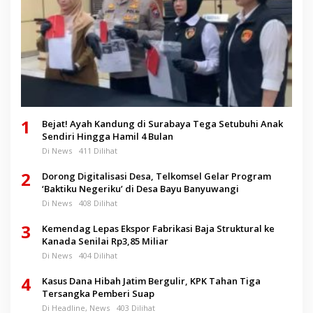
1
Bejat! Ayah Kandung di Surabaya Tega Setubuhi Anak
Sendiri Hingga Hamil 4 Bulan
Di News
411 Dilihat
2
Dorong Digitalisasi Desa, Telkomsel Gelar Program
‘Baktiku Negeriku’ di Desa Bayu Banyuwangi
Di News
408 Dilihat
3
Kemendag Lepas Ekspor Fabrikasi Baja Struktural ke
Kanada Senilai Rp3,85 Miliar
Di News
404 Dilihat
4
Kasus Dana Hibah Jatim Bergulir, KPK Tahan Tiga
Tersangka Pemberi Suap
Di Headline, News
403 Dilihat