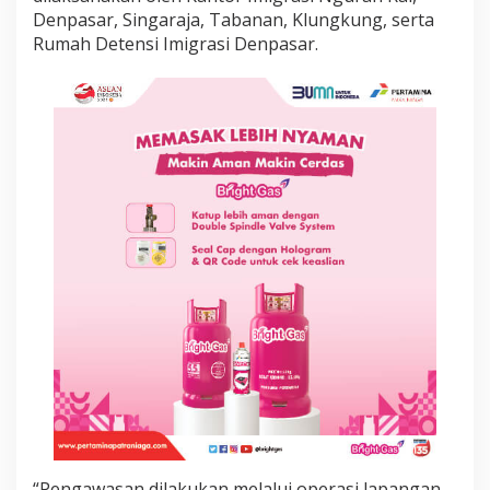
a
Denpasar, Singaraja, Tabanan, Klungkung, serta
y
Rumah Detensi Imigrasi Denpasar.
“Pengawasan dilakukan melalui operasi lapangan