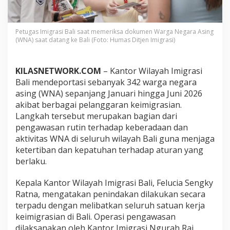
A
,
S
e
Petugas Imigrasi Bali saat memeriksa dokumen Warga Negara Asing
(WNA) saat datang ke Bali (Foto: Humas Ditjen Imigrasi)
m
e
s
t
KILASNETWORK.COM
– Kantor Wilayah Imigrasi
e
Bali mendeportasi sebanyak 342 warga negara
r
asing (WNA) sepanjang Januari hingga Juni 2026
I
akibat berbagai pelanggaran keimigrasian.
2
0
Langkah tersebut merupakan bagian dari
2
pengawasan rutin terhadap keberadaan dan
6
aktivitas WNA di seluruh wilayah Bali guna menjaga
,
ketertiban dan kepatuhan terhadap aturan yang
d
berlaku.
a
n
O
Kepala Kantor Wilayah Imigrasi Bali, Felucia Sengky
v
Ratna, mengatakan penindakan dilakukan secara
e
terpadu dengan melibatkan seluruh satuan kerja
r
keimigrasian di Bali. Operasi pengawasan
s
t
dilaksanakan oleh Kantor Imigrasi Ngurah Rai,