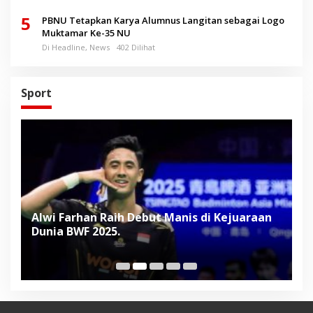
5
PBNU Tetapkan Karya Alumnus Langitan sebagai Logo
Muktamar Ke-35 NU
Di Headline, News
402 Dilihat
Sport
Alwi Farhan Raih Debut Manis di Kejuaraan
L
Dunia BWF 2025.
D