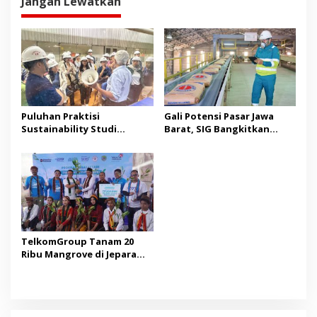
Jangan Lewatkan
Puluhan Praktisi
Gali Potensi Pasar Jawa
Sustainability Studi
Barat, SIG Bangkitkan
Banding ke Bogasari,
Kembali Merek Legendaris
Pelajari Praktik Industri
Semen Kujang
Hijau
TelkomGroup Tanam 20
Ribu Mangrove di Jepara
dan Manggarai Barat