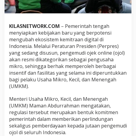
e
r
p
r
e
KILASNETWORK.COM
– Pemerintah tengah
s
menyiapkan kebijakan baru yang berpotensi
,
mengubah ekosistem kemitraan digital di
D
Indonesia. Melalui Peraturan Presiden (Perpres)
r
i
yang sedang disusun, pengemudi ojek online (ojol)
v
akan resmi dikategorikan sebagai pengusaha
e
mikro, sehingga berhak memperoleh berbagai
r
insentif dan fasilitas yang selama ini diperuntukkan
O
j
bagi pelaku Usaha Mikro, Kecil, dan Menengah
o
(UMKM).
l
R
Menteri Usaha Mikro, Kecil, dan Menengah
e
(UMKM) Maman Abdurrahman mengatakan,
s
m
regulasi tersebut merupakan bentuk komitmen
i
pemerintah dalam memberikan perlindungan
J
sekaligus pemberdayaan kepada jutaan pengemudi
a
ojol di seluruh Indonesia.
d