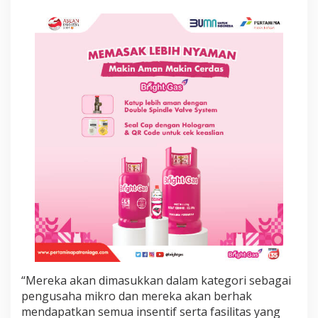
i
P
e
n
g
u
s
a
h
a
M
i
k
r
o
“Mereka akan dimasukkan dalam kategori sebagai
pengusaha mikro dan mereka akan berhak
mendapatkan semua insentif serta fasilitas yang