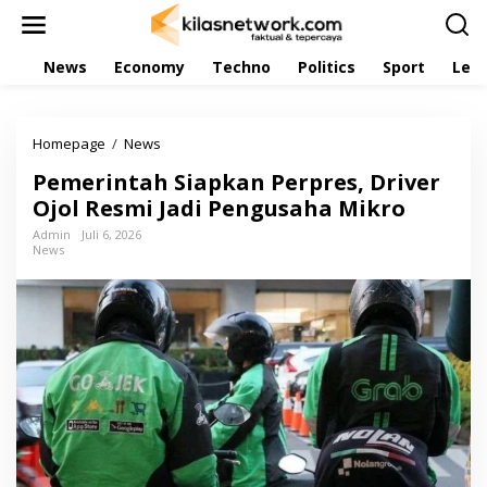
L
e
w
News
Economy
Techno
Politics
Sport
Leis
a
t
i
k
Homepage
/
News
P
e
e
k
Pemerintah Siapkan Perpres, Driver
m
o
e
Ojol Resmi Jadi Pengusaha Mikro
n
r
t
Admin
Juli 6, 2026
i
e
News
n
n
t
a
h
S
i
a
p
k
a
n
P