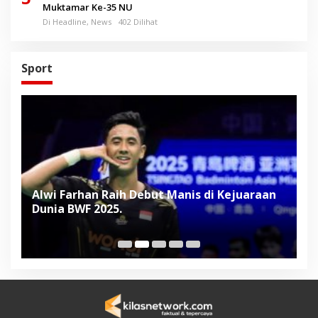
Muktamar Ke-35 NU
Di Headline, News
402 Dilihat
Sport
Alwi Farhan Raih Debut Manis di Kejuaraan
L
Dunia BWF 2025.
D