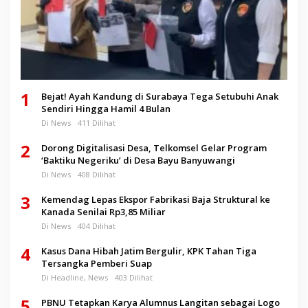
1
Bejat! Ayah Kandung di Surabaya Tega Setubuhi Anak
Sendiri Hingga Hamil 4 Bulan
Di News
411 Dilihat
2
Dorong Digitalisasi Desa, Telkomsel Gelar Program
‘Baktiku Negeriku’ di Desa Bayu Banyuwangi
Di News
408 Dilihat
3
Kemendag Lepas Ekspor Fabrikasi Baja Struktural ke
Kanada Senilai Rp3,85 Miliar
Di News
404 Dilihat
4
Kasus Dana Hibah Jatim Bergulir, KPK Tahan Tiga
Tersangka Pemberi Suap
Di Headline, News
403 Dilihat
5
PBNU Tetapkan Karya Alumnus Langitan sebagai Logo