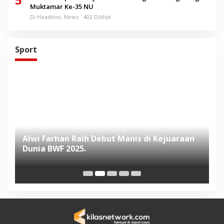
Muktamar Ke-35 NU
Di Headline, News
402 Dilihat
Sport
Alwi Farhan Raih Debut Manis di Kejuaraan
L
Dunia BWF 2025.
D