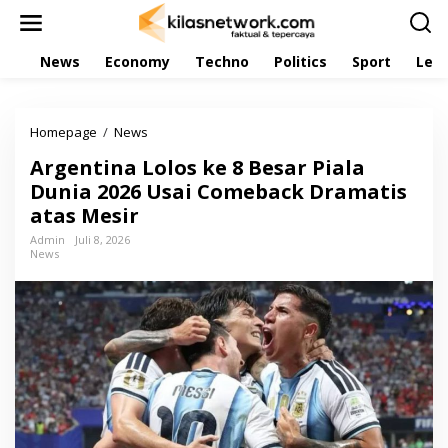
L
e
w
News
Economy
Techno
Politics
Sport
Leis
a
t
i
k
Homepage
/
News
A
e
r
k
Argentina Lolos ke 8 Besar Piala
g
o
e
Dunia 2026 Usai Comeback Dramatis
n
n
t
atas Mesir
t
e
i
Admin
Juli 8, 2026
n
News
n
a
L
o
l
o
s
k
e
8
B