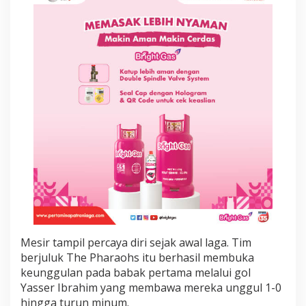
e
b
a
c
k
D
r
a
m
a
t
i
s
a
t
a
s
M
e
s
Mesir tampil percaya diri sejak awal laga. Tim
i
berjuluk The Pharaohs itu berhasil membuka
r
keunggulan pada babak pertama melalui gol
Yasser Ibrahim yang membawa mereka unggul 1-0
hingga turun minum.