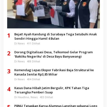
1
Bejat! Ayah Kandung di Surabaya Tega Setubuhi Anak
Sendiri Hingga Hamil 4 Bulan
Di News
411 Dilihat
2
Dorong Digitalisasi Desa, Telkomsel Gelar Program
‘Baktiku Negeriku’ di Desa Bayu Banyuwangi
Di News
408 Dilihat
3
Kemendag Lepas Ekspor Fabrikasi Baja Struktural ke
Kanada Senilai Rp3,85 Miliar
Di News
404 Dilihat
4
Kasus Dana Hibah Jatim Bergulir, KPK Tahan Tiga
Tersangka Pemberi Suap
Di Headline, News
403 Dilihat
5
PBNU Tetapkan Karya Alumnus Langitan sebagai Logo