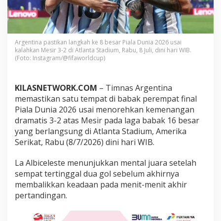
e
s
a
r
P
Argentina pastikan langkah ke 8 besar Piala Dunia 2026 usai
i
kalahkan Mesir 3-2 di Atlanta Stadium, Rabu, 8 Juli, dini hari WIB.
a
(Foto: Instagram/@fifaworldcup)
l
a
D
KILASNETWORK.COM
– Timnas Argentina
u
memastikan satu tempat di babak perempat final
n
Piala Dunia 2026 usai menorehkan kemenangan
i
a
dramatis 3-2 atas Mesir pada laga babak 16 besar
2
yang berlangsung di Atlanta Stadium, Amerika
0
Serikat, Rabu (8/7/2026) dini hari WIB.
2
6
La Albiceleste menunjukkan mental juara setelah
U
s
sempat tertinggal dua gol sebelum akhirnya
a
membalikkan keadaan pada menit-menit akhir
i
pertandingan.
C
o
m