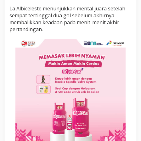
e
La Albiceleste menunjukkan mental juara setelah
s
a
sempat tertinggal dua gol sebelum akhirnya
r
membalikkan keadaan pada menit-menit akhir
P
pertandingan.
i
a
l
a
D
u
n
i
a
2
0
2
6
U
s
a
i
C
o
m