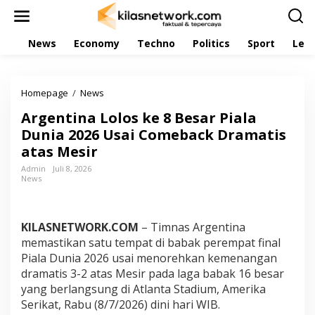
L
e
w
News
Economy
Techno
Politics
Sport
Leis
a
t
i
k
Homepage
/
News
A
e
r
k
Argentina Lolos ke 8 Besar Piala
g
o
e
Dunia 2026 Usai Comeback Dramatis
n
n
t
atas Mesir
t
e
i
Admin
Juli 8, 2026
n
News
n
a
L
o
KILASNETWORK.COM
– Timnas Argentina
l
memastikan satu tempat di babak perempat final
o
Piala Dunia 2026 usai menorehkan kemenangan
s
k
dramatis 3-2 atas Mesir pada laga babak 16 besar
e
yang berlangsung di Atlanta Stadium, Amerika
8
Serikat, Rabu (8/7/2026) dini hari WIB.
B