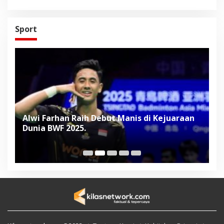
Sport
Alwi Farhan Raih Debut Manis di Kejuaraan
L
Dunia BWF 2025.
D