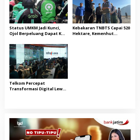
Status UMKM Jadi Kunci,
Kebakaran TNBTS Capai 520
Ojol Berpeluang Dapat KUR
Hektare, Kemenhut
Tanpa Jaminan
Waspadai Titik Api Baru di
Jatim
Telkom Percepat
Transformasi Digital Lewat
Spin-Off InfraCo Tahap 2
Senilai Rp49,9 Triliun