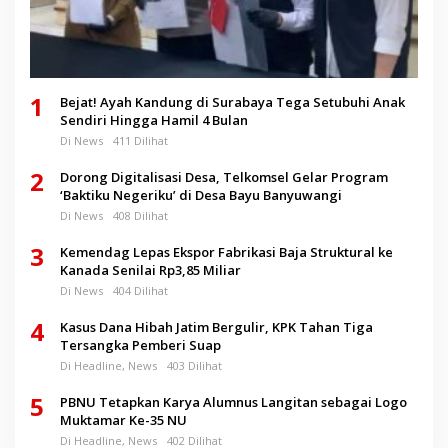
1
Bejat! Ayah Kandung di Surabaya Tega Setubuhi Anak
Sendiri Hingga Hamil 4 Bulan
Di News
411 Dilihat
2
Dorong Digitalisasi Desa, Telkomsel Gelar Program
‘Baktiku Negeriku’ di Desa Bayu Banyuwangi
Di News
408 Dilihat
3
Kemendag Lepas Ekspor Fabrikasi Baja Struktural ke
Kanada Senilai Rp3,85 Miliar
Di News
404 Dilihat
4
Kasus Dana Hibah Jatim Bergulir, KPK Tahan Tiga
Tersangka Pemberi Suap
Di Headline, News
403 Dilihat
5
PBNU Tetapkan Karya Alumnus Langitan sebagai Logo
Muktamar Ke-35 NU
Di Headline, News
402 Dilihat