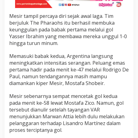
e
b
a
Mesir tampil percaya diri sejak awal laga. Tim
c
berjuluk The Pharaohs itu berhasil membuka
k
keunggulan pada babak pertama melalui gol
D
Yasser Ibrahim yang membawa mereka unggul 1-0
r
a
hingga turun minum.
m
a
Memasuki babak kedua, Argentina langsung
t
meningkatkan intensitas serangan. Peluang emas
i
pertama hadir pada menit ke-47 melalui Rodrigo De
s
a
Paul, namun tendangannya masih mampu
t
diamankan kiper Mesir, Mostafa Shobeir.
a
s
Mesir sebenarnya sempat mencetak gol kedua
M
pada menit ke-58 lewat Mostafa Zico. Namun, gol
e
s
tersebut dianulir setelah tayangan VAR
i
menunjukkan Marwan Attia lebih dulu melakukan
r
pelanggaran terhadap Lisandro Martínez dalam
proses terciptanya gol.