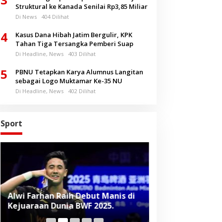
Struktural ke Kanada Senilai Rp3,85 Miliar
Di News
404 Dilihat
4
Kasus Dana Hibah Jatim Bergulir, KPK
Tahan Tiga Tersangka Pemberi Suap
Di Headline, News
403 Dilihat
5
PBNU Tetapkan Karya Alumnus Langitan
sebagai Logo Muktamar Ke-35 NU
Di Headline, News
402 Dilihat
Sport
Alwi Farhan Raih Debut Manis di
Liverpool Panas
Kejuaraan Dunia BWF 2025.
Baru, Raih Dua
Beruntun di Pr