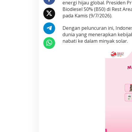
energi hijau global. Presiden
i
Biodiesel 50% (B50) di Rest Ar
k
a
pada Kamis (9/7/2026).
n
M
Dengan peluncuran ini, Indone
a
dunia yang menerapkan kebija
n
nabati ke dalam minyak solar.
d
a
t
o
r
i
B
i
o
d
i
e
s
e
l
B
5
0