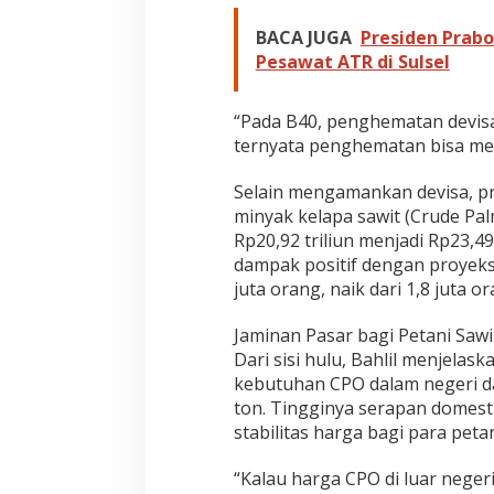
BACA JUGA
Presiden Prab
Pesawat ATR di Sulsel
“Pada B40, penghematan devisa
ternyata penghematan bisa menca
Selain mengamankan devisa, pr
minyak kelapa sawit (Crude Pa
Rp20,92 triliun menjadi Rp23,4
dampak positif dengan proyeks
juta orang, naik dari 1,8 juta o
Jaminan Pasar bagi Petani Sawi
Dari sisi hulu, Bahlil menjela
kebutuhan CPO dalam negeri dar
ton. Tingginya serapan domesti
stabilitas harga bagi para petan
“Kalau harga CPO di luar negeri