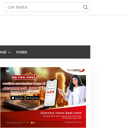
nal
Index