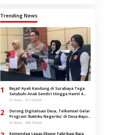
Trending News
1
Bejat! Ayah Kandung di Surabaya Tega
Setubuhi Anak Sendiri Hingga Hamil 4
Bulan
Di News
411 Dilihat
2
Dorong Digitalisasi Desa, Telkomsel Gelar
Program ‘Baktiku Negeriku’ di Desa Bayu
Banyuwangi
Di News
408 Dilihat
3
Kemendag Lepas Ekspor Fabrikasi Baja