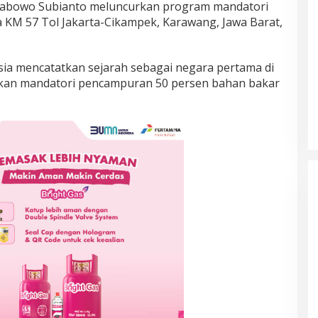
 Prabowo Subianto meluncurkan program mandatori
ea KM 57 Tol Jakarta-Cikampek, Karawang, Jawa Barat,
sia mencatatkan sejarah sebagai negara pertama di
kan mandatori pencampuran 50 persen bahan bakar
Prancis Amankan Tiket Semifinal
Piala Dunia 2026 Usai Taklukkan
Maroko