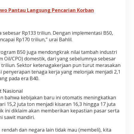
owo Pantau Langsung Pencarian Korban
 sebesar Rp133 triliun. Dengan implementasi B50,
pai Rp170 triliun,” urai Bahlil.
ogram B50 juga mendongkrak nilai tambah industri
lm Oil/CPO) domestik, dari yang sebelumnya sebesar
9 triliun. Sektor ketenagakerjaan pun turut merasakan
i penyerapan tenaga kerja yang melonjak menjadi 2,1
rang pada era B40.
t Nasional
skan bahwa kebijakan baru ini otomatis meningkatkan
i 15,2 juta ton menjadi kisaran 16,3 hingga 17 juta
k ini diklaim akan memberikan kepastian pasar serta
i sawit mandiri.
 rendah dan negara lain tidak mau (membeli), kita