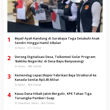
1
Bejat! Ayah Kandung di Surabaya Tega Setubuhi Anak
Sendiri Hingga Hamil 4 Bulan
Di News
411 Dilihat
2
Dorong Digitalisasi Desa, Telkomsel Gelar Program
‘Baktiku Negeriku’ di Desa Bayu Banyuwangi
Di News
408 Dilihat
3
Kemendag Lepas Ekspor Fabrikasi Baja Struktural ke
Kanada Senilai Rp3,85 Miliar
Di News
404 Dilihat
4
Kasus Dana Hibah Jatim Bergulir, KPK Tahan Tiga
Tersangka Pemberi Suap
Di Headline, News
403 Dilihat