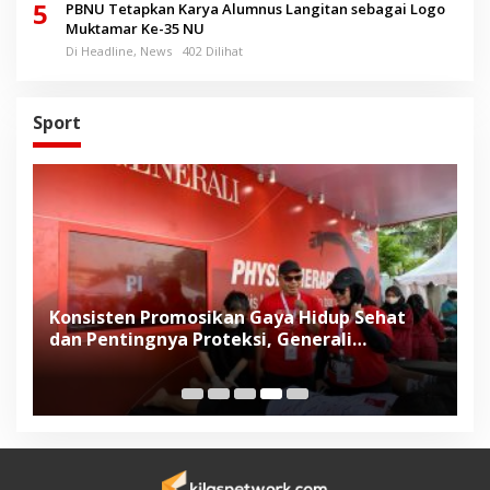
5
PBNU Tetapkan Karya Alumnus Langitan sebagai Logo
Muktamar Ke-35 NU
Di Headline, News
402 Dilihat
Sport
Konsisten Promosikan Gaya Hidup Sehat
T
dan Pentingnya Proteksi, Generali
K
Indonesia Dukung Semarang 10K di
C
Penghujung Tahun 2023