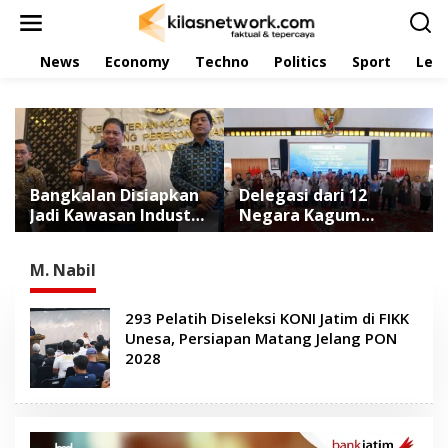
L
e
w
News
Economy
Techno
Politics
Sport
Leis
a
t
i
k
e
k
o
n
Bangkalan Disiapkan
Delegasi dari 12
t
Jadi Kawasan Industri
Negara Kagum
e
Pertama di Madura
dengan Keramahan
n
Masyarakat
M. Nabil
Banyuwangi
293 Pelatih Diseleksi KONI Jatim di FIKK
Unesa, Persiapan Matang Jelang PON
2028