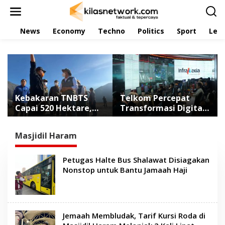
L
e
w
News
Economy
Techno
Politics
Sport
Leis
a
t
i
k
e
k
o
n
Kebakaran TNBTS
Telkom Percepat
t
Capai 520 Hektare,
Transformasi Digital
e
Kemenhut Waspadai
Lewat Spin-Off
n
Titik Api Baru di Jatim
InfraCo Tahap 2
Masjidil Haram
Senilai Rp49,9 Triliun
Petugas Halte Bus Shalawat Disiagakan
Nonstop untuk Bantu Jamaah Haji
Jemaah Membludak, Tarif Kursi Roda di