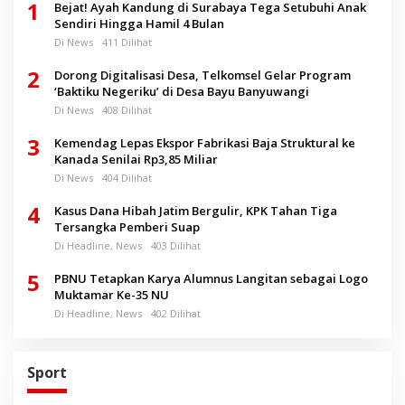
1
Bejat! Ayah Kandung di Surabaya Tega Setubuhi Anak
Sendiri Hingga Hamil 4 Bulan
Di News
411 Dilihat
2
Dorong Digitalisasi Desa, Telkomsel Gelar Program
‘Baktiku Negeriku’ di Desa Bayu Banyuwangi
Di News
408 Dilihat
3
Kemendag Lepas Ekspor Fabrikasi Baja Struktural ke
Kanada Senilai Rp3,85 Miliar
Di News
404 Dilihat
4
Kasus Dana Hibah Jatim Bergulir, KPK Tahan Tiga
Tersangka Pemberi Suap
Di Headline, News
403 Dilihat
5
PBNU Tetapkan Karya Alumnus Langitan sebagai Logo
Muktamar Ke-35 NU
Di Headline, News
402 Dilihat
Sport