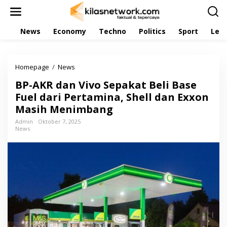
L
e
w
News
Economy
Techno
Politics
Sport
Leis
a
t
i
k
Homepage
/
News
B
e
P
k
BP-AKR dan Vivo Sepakat Beli Base
-
o
A
Fuel dari Pertamina, Shell dan Exxon
n
K
t
Masih Menimbang
R
e
d
Admin
Oktober 7, 2025
n
News
a
n
V
i
v
o
S
e
p
a
k