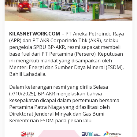
a
t
B
e
l
i
KILASNETWORK.COM
– PT Aneka Petroindo Raya
B
(APR) dan PT AKR Corporindo Tbk (AKR), selaku
a
s
pengelola SPBU BP-AKR, resmi sepakat membeli
e
base fuel dari PT Pertamina (Persero). Keputusan
F
ini mengikuti mandat yang disampaikan oleh
u
Menteri Energi dan Sumber Daya Mineral (ESDM),
e
Bahlil Lahadalia.
l
d
a
Dalam keterangan resmi yang dirilis Selasa
r
(7/10/2025), BP-AKR menjelaskan bahwa
i
kesepakatan dicapai dalam pertemuan bersama
P
Pertamina Patra Niaga yang difasilitasi oleh
e
r
Direktorat Jenderal Minyak dan Gas Bumi
t
Kementerian ESDM pada pekan lalu.
a
m
i