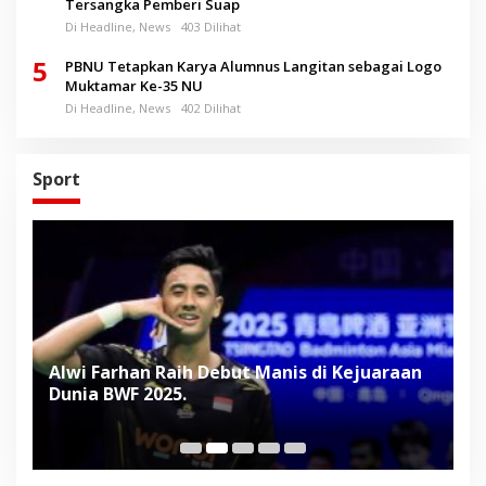
Tersangka Pemberi Suap
Di Headline, News
403 Dilihat
5
PBNU Tetapkan Karya Alumnus Langitan sebagai Logo
Muktamar Ke-35 NU
Di Headline, News
402 Dilihat
Sport
Alwi Farhan Raih Debut Manis di Kejuaraan
L
Dunia BWF 2025.
D