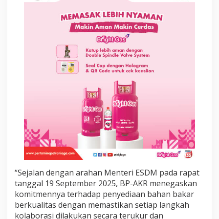
n
a
,
S
h
e
l
l
d
a
n
E
x
x
o
n
M
a
s
“Sejalan dengan arahan Menteri ESDM pada rapat
i
h
tanggal 19 September 2025, BP-AKR menegaskan
M
komitmennya terhadap penyediaan bahan bakar
e
berkualitas dengan memastikan setiap langkah
n
kolaborasi dilakukan secara terukur dan
i