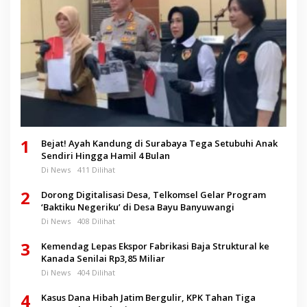
1
Bejat! Ayah Kandung di Surabaya Tega Setubuhi Anak
Sendiri Hingga Hamil 4 Bulan
Di News
411 Dilihat
2
Dorong Digitalisasi Desa, Telkomsel Gelar Program
‘Baktiku Negeriku’ di Desa Bayu Banyuwangi
Di News
408 Dilihat
3
Kemendag Lepas Ekspor Fabrikasi Baja Struktural ke
Kanada Senilai Rp3,85 Miliar
Di News
404 Dilihat
4
Kasus Dana Hibah Jatim Bergulir, KPK Tahan Tiga