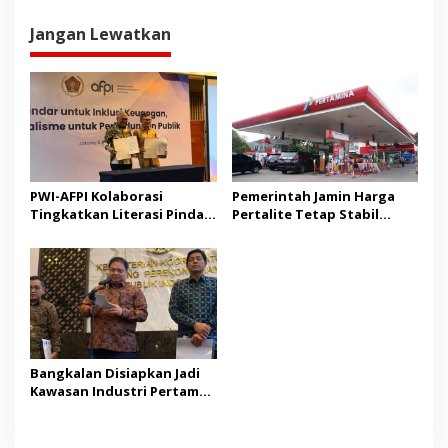
Jangan Lewatkan
PWI-AFPI Kolaborasi
Pemerintah Jamin Harga
Tingkatkan Literasi Pindar,
Pertalite Tetap Stabil
Edukasi Publik Cegah Pinjol
hingga Akhir 2026
Ilegal
Bangkalan Disiapkan Jadi
Kawasan Industri Pertama
di Madura