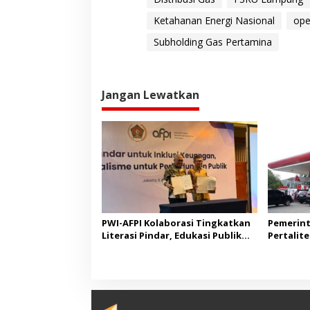
Ketahanan Energi Nasional
ope
Subholding Gas Pertamina
Jangan Lewatkan
PWI-AFPI Kolaborasi Tingkatkan
Pemerint
Literasi Pindar, Edukasi Publik
Pertalit
Cegah Pinjol Ilegal
Akhir 202