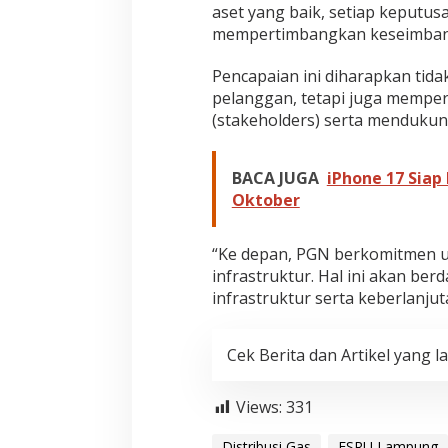
aset yang baik, setiap keputus
mempertimbangkan keseimbangan
Pencapaian ini diharapkan tid
pelanggan, tetapi juga mempe
(stakeholders) serta mendukun
BACA JUGA
iPhone 17 Siap 
Oktober
“Ke depan, PGN berkomitmen un
infrastruktur. Hal ini akan b
infrastruktur serta keberlanjut
Cek Berita dan Artikel yang la
Views:
331
Distribusi Gas
FSRU Lampung