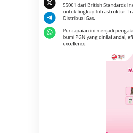
p
55001 dari British Standards In
t
untuk lingkup Infrastruktur T
i
Distribusi Gas.
m
a
Pencapaian ini menjadi pengaku
l
,
bumi PGN yang dinilai andal, ef
P
excellence.
G
N
R
a
i
h
S
e
r
t
i
f
i
k
a
s
i