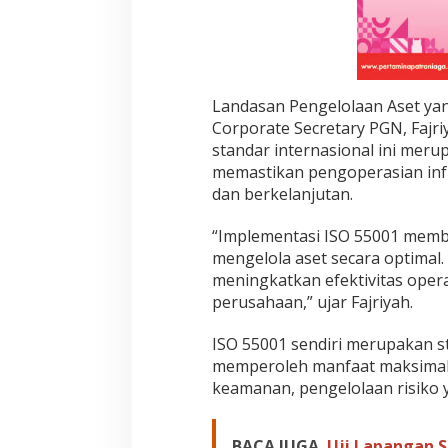
I
S
O
5
5
Landasan Pengelolaan Aset ya
0
0
Corporate Secretary PGN, Faj
1
standar internasional ini meru
memastikan pengoperasian infra
dan berkelanjutan.
“Implementasi ISO 55001 memb
mengelola aset secara optima
meningkatkan efektivitas oper
perusahaan,” ujar Fajriyah.
ISO 55001 sendiri merupakan 
memperoleh manfaat maksimal da
keamanan, pengelolaan risiko y
BACA JUGA
Uji Lapangan S