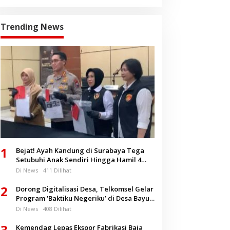
Trending News
1
Bejat! Ayah Kandung di Surabaya Tega
Setubuhi Anak Sendiri Hingga Hamil 4
Bulan
Di News
411 Dilihat
2
Dorong Digitalisasi Desa, Telkomsel Gelar
Program ‘Baktiku Negeriku’ di Desa Bayu
Banyuwangi
Di News
408 Dilihat
3
Kemendag Lepas Ekspor Fabrikasi Baja