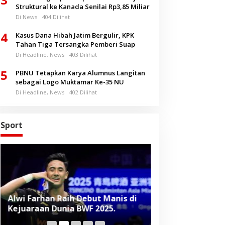
Struktural ke Kanada Senilai Rp3,85 Miliar
Di News
404 Dilihat
4
Kasus Dana Hibah Jatim Bergulir, KPK
Tahan Tiga Tersangka Pemberi Suap
Di Headline, News
403 Dilihat
5
PBNU Tetapkan Karya Alumnus Langitan
sebagai Logo Muktamar Ke-35 NU
Di Headline, News
402 Dilihat
Sport
Alwi Farhan Raih Debut Manis di
Liverpool Panas
Kejuaraan Dunia BWF 2025.
Baru, Raih Dua
Beruntun di Pr