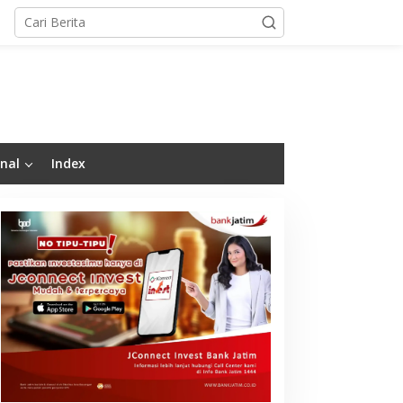
nal
Index