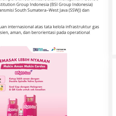
stitution Group Indonesia (BSI Group Indonesia)
ransmisi South Sumatera–West Java (SSWJ) dan
an internasional atas tata kelola infrastruktur gas
isien, aman, dan berorientasi pada operational
Prancis Amankan Tiket Semifinal
Piala Dunia 2026 Usai Taklukkan
Maroko