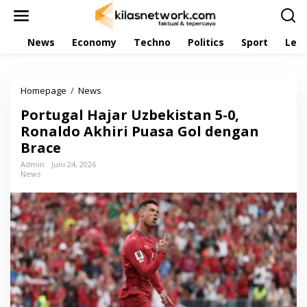
L
e
w
News
Economy
Techno
Politics
Sport
Leis
a
t
i
k
Homepage
/
News
P
e
o
k
Portugal Hajar Uzbekistan 5-0,
r
o
t
Ronaldo Akhiri Puasa Gol dengan
n
u
t
Brace
g
e
a
Admin
Juni 24, 2026
n
News
l
H
a
j
a
r
U
z
b
e
k