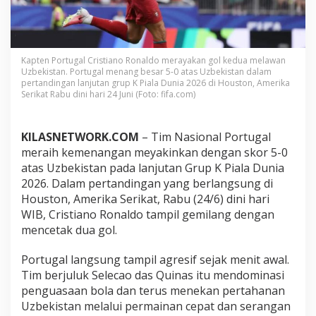
i
s
t
a
n
Kapten Portugal Cristiano Ronaldo merayakan gol kedua melawan
5
Uzbekistan. Portugal menang besar 5-0 atas Uzbekistan dalam
-
pertandingan lanjutan grup K Piala Dunia 2026 di Houston, Amerika
0
Serikat Rabu dini hari 24 Juni (Foto: fifa.com)
,
R
o
KILASNETWORK.COM
– Tim Nasional Portugal
n
meraih kemenangan meyakinkan dengan skor 5-0
a
atas Uzbekistan pada lanjutan Grup K Piala Dunia
l
2026. Dalam pertandingan yang berlangsung di
d
o
Houston, Amerika Serikat, Rabu (24/6) dini hari
A
WIB, Cristiano Ronaldo tampil gemilang dengan
k
mencetak dua gol.
h
i
Portugal langsung tampil agresif sejak menit awal.
r
i
Tim berjuluk Selecao das Quinas itu mendominasi
P
penguasaan bola dan terus menekan pertahanan
u
Uzbekistan melalui permainan cepat dan serangan
a