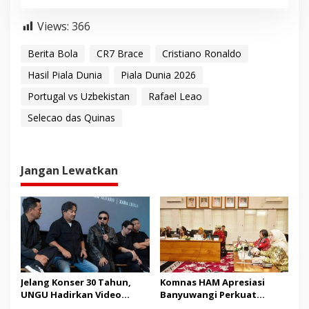
Views:
366
Berita Bola
CR7 Brace
Cristiano Ronaldo
Hasil Piala Dunia
Piala Dunia 2026
Portugal vs Uzbekistan
Rafael Leao
Selecao das Quinas
Jangan Lewatkan
Jelang Konser 30 Tahun,
Komnas HAM Apresiasi
UNGU Hadirkan Video
Banyuwangi Perkuat
Musik “Utara-Selatan”
Pembangunan Berbasis