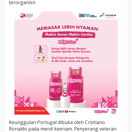
terorganisir.
s
a
G
o
l
d
e
n
g
a
n
B
r
a
c
e
Keunggulan Portugal dibuka oleh Cristiano
Ronaldo pada menit keenam. Penyerang veteran