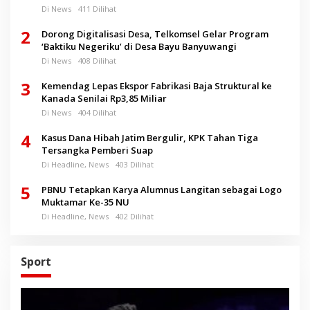
Di News
411 Dilihat
2
Dorong Digitalisasi Desa, Telkomsel Gelar Program
‘Baktiku Negeriku’ di Desa Bayu Banyuwangi
Di News
408 Dilihat
3
Kemendag Lepas Ekspor Fabrikasi Baja Struktural ke
Kanada Senilai Rp3,85 Miliar
Di News
404 Dilihat
4
Kasus Dana Hibah Jatim Bergulir, KPK Tahan Tiga
Tersangka Pemberi Suap
Di Headline, News
403 Dilihat
5
PBNU Tetapkan Karya Alumnus Langitan sebagai Logo
Muktamar Ke-35 NU
Di Headline, News
402 Dilihat
Sport