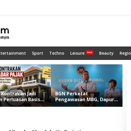
ntertainment
Sport
Techno
Leisure
Beauty
Regio
Kontrakan Jadi
BGN Perketat
P
n Perluasan Basis
Pengawasan MBG, Dapur
S
Mulai 2027
Lalai Bakal Dikenai Sanksi
B
P
H