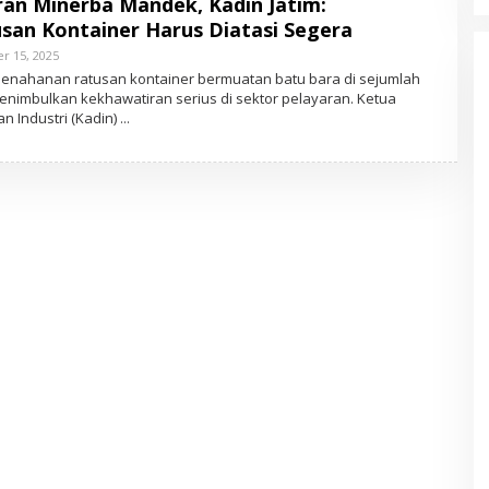
an Minerba Mandek, Kadin Jatim:
san Kontainer Harus Diatasi Segera
r 15, 2025
O
L
nahanan ratusan kontainer bermuatan batu bara di sejumlah
E
nimbulkan kekhawatiran serius di sektor pelayaran. Ketua
H
 Industri (Kadin)
A
D
M
I
N