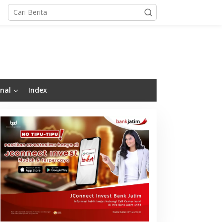
nal
Index
uluhan Praktisi
Jelang Konser 30 Tahun,
ustainability Studi
UNGU Hadirkan Video
anding ke Bogasari,
Musik “Utara-Selatan”
elajari Praktik Industri
ijau