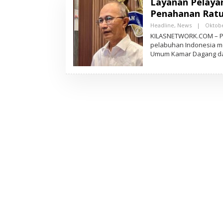
Layanan Pelayar
Penahanan Ratu
Headline
,
News
|
Oktobe
KILASNETWORK.COM – Pe
pelabuhan Indonesia me
Umum Kamar Dagang dan