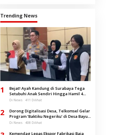
Trending News
1
Bejat! Ayah Kandung di Surabaya Tega
Setubuhi Anak Sendiri Hingga Hamil 4
Bulan
Di News
411 Dilihat
2
Dorong Digitalisasi Desa, Telkomsel Gelar
Program ‘Baktiku Negeriku’ di Desa Bayu
Banyuwangi
Di News
408 Dilihat
3
Kemendag Lepas Ekspor Fabrikasi Baja