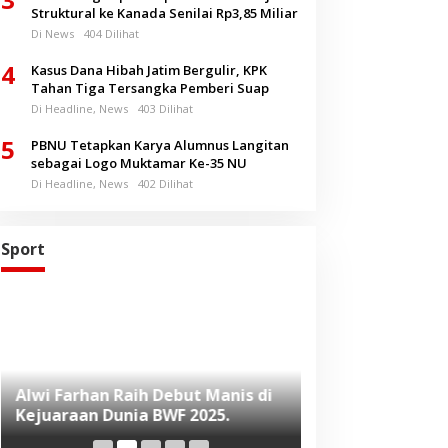
Struktural ke Kanada Senilai Rp3,85 Miliar
Di News
404 Dilihat
4
Kasus Dana Hibah Jatim Bergulir, KPK
Tahan Tiga Tersangka Pemberi Suap
Di Headline, News
403 Dilihat
5
PBNU Tetapkan Karya Alumnus Langitan
sebagai Logo Muktamar Ke-35 NU
Di Headline, News
402 Dilihat
Sport
Alwi Farhan Raih Debut Manis di
Liverpool Panas
Kejuaraan Dunia BWF 2025.
Baru, Raih Dua
Beruntun di Pr